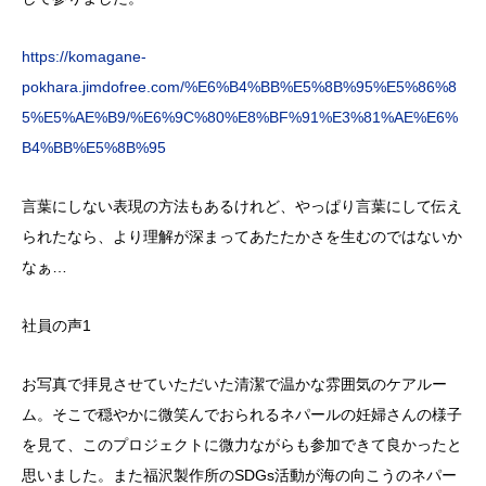
https://komagane-
pokhara.jimdofree.com/%E6%B4%BB%E5%8B%95%E5%86%8
5%E5%AE%B9/%E6%9C%80%E8%BF%91%E3%81%AE%E6%
B4%BB%E5%8B%95
言葉にしない表現の方法もあるけれど、やっぱり言葉にして伝え
られたなら、より理解が深まってあたたかさを生むのではないか
なぁ…
社員の声1
お写真で拝見させていただいた清潔で温かな雰囲気のケアルー
ム。そこで穏やかに微笑んでおられるネパールの妊婦さんの様子
を見て、このプロジェクトに微力ながらも参加できて良かったと
思いました。また福沢製作所のSDGs活動が海の向こうのネパー