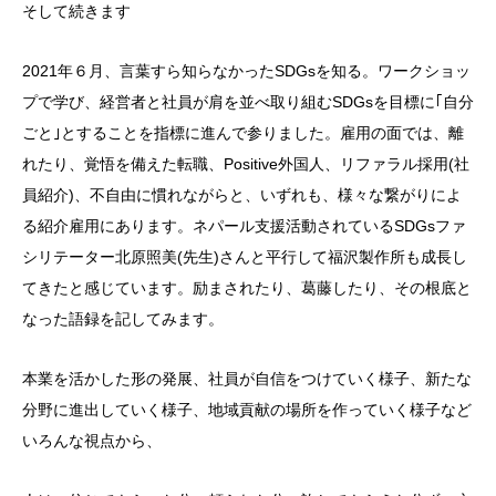
そして続きます
2021年６月、言葉すら知らなかったSDGsを知る。ワークショッ
プで学び、経営者と社員が肩を並べ取り組むSDGsを目標に｢自分
ごと｣とすることを指標に進んで参りました。雇用の面では、離
れたり、覚悟を備えた転職、Positive外国人、リファラル採用(社
員紹介)、不自由に慣れながらと、いずれも、様々な繋がりによ
る紹介雇用にあります。ネパール支援活動されているSDGsファ
シリテーター北原照美(先生)さんと平行して福沢製作所も成長し
てきたと感じています。励まされたり、葛藤したり、その根底と
なった語録を記してみます。
本業を活かした形の発展、社員が自信をつけていく様子、新たな
分野に進出していく様子、地域貢献の場所を作っていく様子など
いろんな視点から、