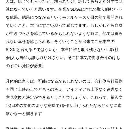
人は、信じてもらった分、頼られた分、許してもらえた分ずつ立
派になっていくと思います。企業がSDGsに本気で取り組むと○○
な成果、結果につながるというモデルケースが目の前で展開され
ていくこと、本当にすごい⤴⤴って感じてます。もしかしたら自身
が生きづらさを感じているかもしれないような時に、他では得ら
れない幸せを感じられる、そういうことが出来てこそ本当の
SDGsと言えるのではないか…本当に誰も取り残さない世界(社
会)人も自然も誰も取り残さない。そこに本気で向き合うのはも
のすごい覚悟が必要。
具体的に言えば、可能になるかもしれないのは、会社側も社員側
も同じ土俵の上でどちらの考え、アイディアも上下なく遠慮なく
意見交換と決定ができるとうことでしょうか。これって、福沢文
化(日本の文化のような意味で)を作り上げられたならどんなに素
敵かなーと描きます
私は迷った時に｢この決断は、人を幸せにするか｣と自分に問うよ